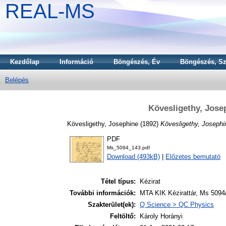
REAL-MS
Kezdőlap
Információ
Böngészés, Év
Böngészés, Sz
Belépés
Kövesligethy, Jose
Kövesligethy, Josephine
(1892)
Kövesligethy, Josephi
PDF
Ms_5094_143.pdf
Download (493kB)
|
Előzetes bemutató
Tétel típus:
Kézirat
További információk:
MTA KIK Kézirattár, Ms 5094/
Szakterület(ek):
Q Science > QC Physics
Feltöltő:
Károly Horányi