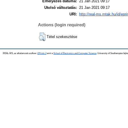
Elhelyezés dátuma:
21 Jan 2021 09:17
Utolsó változtatás:
21 Jan 2021 09:17
URI:
http://real-ms.mtak.hu/id/epr
Actions (login required)
Tétel szekesztése
REAL-MS, az alkalamzott szoftver:
EPrints 3
amit a
School of Electronics and Computer Science
, University of Southampton fejle