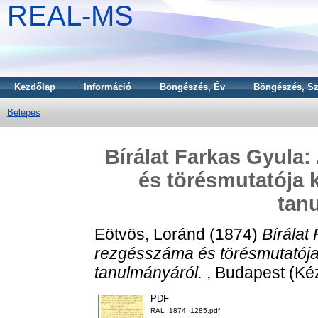
REAL-MS
Kezdőlap
Információ
Böngészés, Év
Böngészés, Sz
Belépés
Bírálat Farkas Gyula
és törésmutatója k
tan
Eötvös, Loránd
(1874)
Bírálat
rezgésszáma és törésmutatója 
tanulmányáról.
, Budapest (Kéz
PDF
RAL_1874_1285.pdf