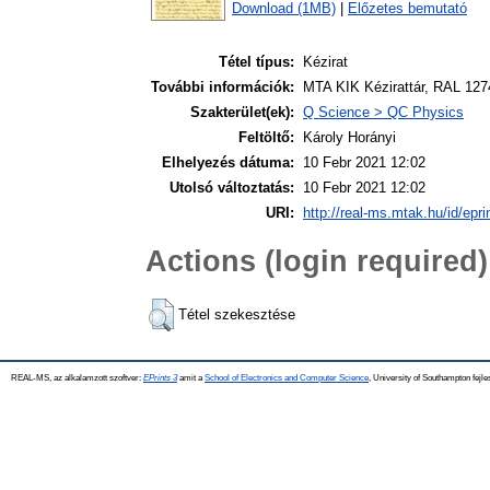
Download (1MB)
|
Előzetes bemutató
Tétel típus:
Kézirat
További információk:
MTA KIK Kézirattár, RAL 127
Szakterület(ek):
Q Science > QC Physics
Feltöltő:
Károly Horányi
Elhelyezés dátuma:
10 Febr 2021 12:02
Utolsó változtatás:
10 Febr 2021 12:02
URI:
http://real-ms.mtak.hu/id/epr
Actions (login required)
Tétel szekesztése
REAL-MS, az alkalamzott szoftver:
EPrints 3
amit a
School of Electronics and Computer Science
, University of Southampton fejle