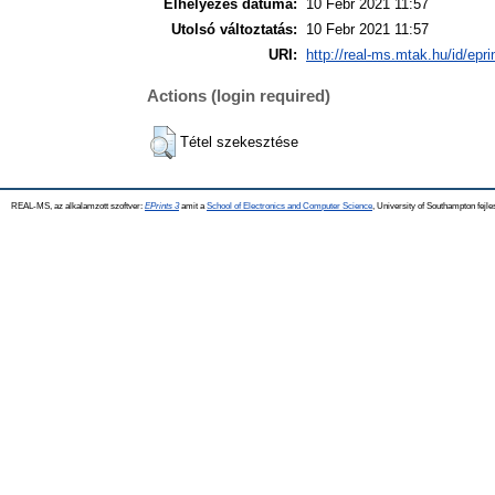
Elhelyezés dátuma:
10 Febr 2021 11:57
Utolsó változtatás:
10 Febr 2021 11:57
URI:
http://real-ms.mtak.hu/id/epr
Actions (login required)
Tétel szekesztése
REAL-MS, az alkalamzott szoftver:
EPrints 3
amit a
School of Electronics and Computer Science
, University of Southampton fejle