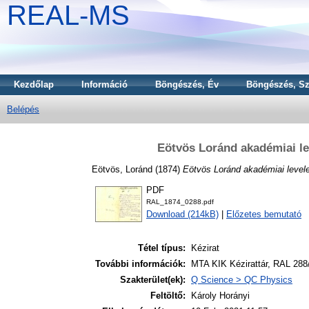
REAL-MS
Kezdőlap
Információ
Böngészés, Év
Böngészés, Sz
Belépés
Eötvös Loránd akadémiai le
Eötvös, Loránd
(1874)
Eötvös Loránd akadémiai levele
PDF
RAL_1874_0288.pdf
Download (214kB)
|
Előzetes bemutató
Tétel típus:
Kézirat
További információk:
MTA KIK Kézirattár, RAL 288
Szakterület(ek):
Q Science > QC Physics
Feltöltő:
Károly Horányi