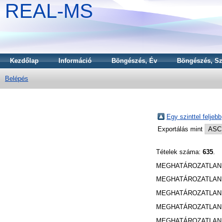
REAL-MS
Kezdőlap
Információ
Böngészés, Év
Böngészés, Sz
Belépés
Egy szinttel feljebb
Exportálás mint
Tételek száma:
635
.
MEGHATÁROZATLA
MEGHATÁROZATLA
MEGHATÁROZATLA
MEGHATÁROZATLA
MEGHATÁROZATLA