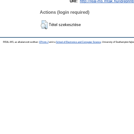
URI:
http://real-ms.mtak.hu/id/eprin
Actions (login required)
Tétel szekesztése
REAL-MS, az alkalamzott szoftver:
EPrints 3
amit a
School of Electronics and Computer Science
, University of Southampton fejle