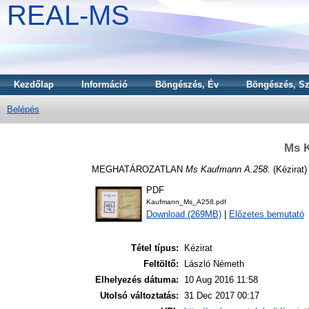
REAL-MS
Kezdőlap
Információ
Böngészés, Év
Böngészés, Sz
Belépés
Ms 
MEGHATÁROZATLAN
Ms Kaufmann A.258.
(Kézirat)
PDF
Kaufmann_Ms_A258.pdf
Download (269MB)
|
Előzetes bemutató
Tétel típus:
Kézirat
Feltöltő:
László Németh
Elhelyezés dátuma:
10 Aug 2016 11:58
Utolsó változtatás:
31 Dec 2017 00:17