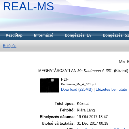
REAL-MS
Kezdőlap
Információ
Böngészés, Év
Böngészés, Sz
Belépés
Ms 
MEGHATÁROZATLAN
Ms Kaufmann A.381.
(Kézirat)
PDF
Kaufmann_Ms_A_381.pdf
Download (225MB)
|
Előzetes bemutató
Tétel típus:
Kézirat
Feltöltő:
Klára Láng
Elhelyezés dátuma:
19 Okt 2017 13:47
Utolsó változtatás:
31 Dec 2017 00:19