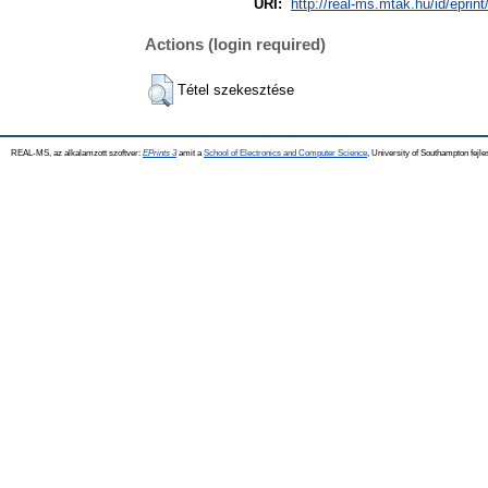
URI:
http://real-ms.mtak.hu/id/eprin
Actions (login required)
Tétel szekesztése
REAL-MS, az alkalamzott szoftver:
EPrints 3
amit a
School of Electronics and Computer Science
, University of Southampton fejle