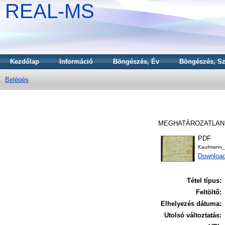
REAL-MS
Kezdőlap
Információ
Böngészés, Év
Böngészés, Sz
Belépés
MEGHATÁROZATLA
PDF
Kaufmann_
Downloa
Tétel típus:
Feltöltő:
Elhelyezés dátuma:
Utolsó változtatás: