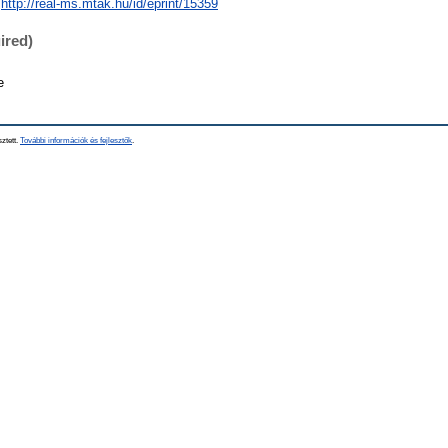
http://real-ms.mtak.hu/id/eprint/15359
ired)
e
sztett.
További információk és fejlesztők
.