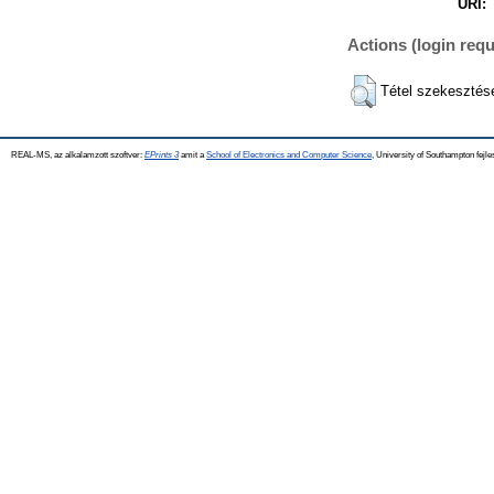
URI:
Actions (login requ
Tétel szekesztés
REAL-MS, az alkalamzott szoftver:
EPrints 3
amit a
School of Electronics and Computer Science
, University of Southampton fejle