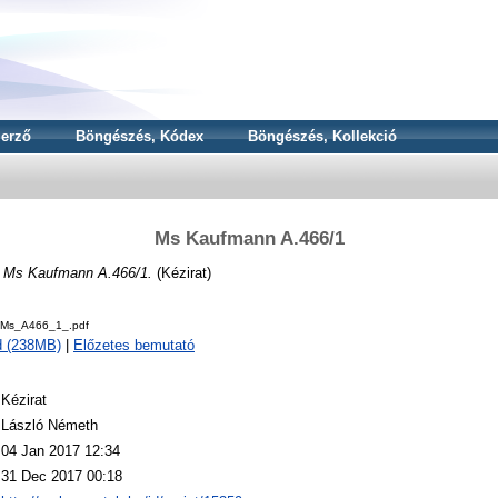
erző
Böngészés, Kódex
Böngészés, Kollekció
Ms Kaufmann A.466/1
N
Ms Kaufmann A.466/1.
(Kézirat)
Ms_A466_1_.pdf
d (238MB)
|
Előzetes bemutató
Kézirat
László Németh
04 Jan 2017 12:34
31 Dec 2017 00:18