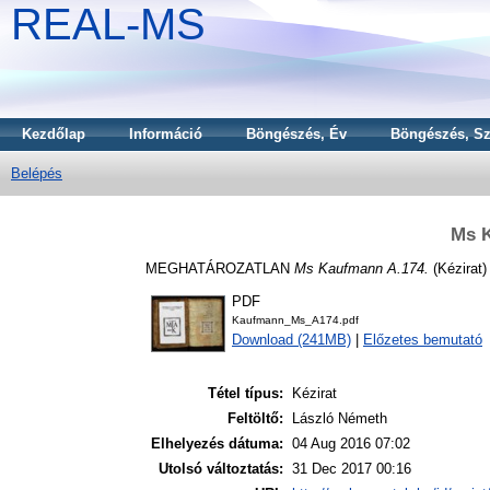
REAL-MS
Kezdőlap
Információ
Böngészés, Év
Böngészés, Sz
Belépés
Ms 
MEGHATÁROZATLAN
Ms Kaufmann A.174.
(Kézirat)
PDF
Kaufmann_Ms_A174.pdf
Download (241MB)
|
Előzetes bemutató
Tétel típus:
Kézirat
Feltöltő:
László Németh
Elhelyezés dátuma:
04 Aug 2016 07:02
Utolsó változtatás:
31 Dec 2017 00:16