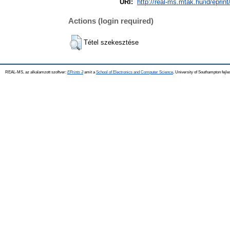
URI:
http://real-ms.mtak.hu/id/eprin
Actions (login required)
Tétel szekesztése
REAL-MS, az alkalamzott szoftver:
EPrints 3
amit a
School of Electronics and Computer Science
, University of Southampton fejle