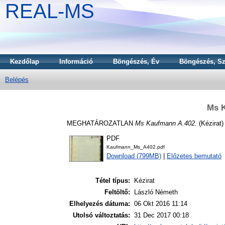
REAL-MS
Kezdőlap
Információ
Böngészés, Év
Böngészés, Sz
Belépés
Ms 
MEGHATÁROZATLAN
Ms Kaufmann A.402.
(Kézirat)
PDF
Kaufmann_Ms_A402.pdf
Download (799MB)
|
Előzetes bemutató
Tétel típus:
Kézirat
Feltöltő:
László Németh
Elhelyezés dátuma:
06 Okt 2016 11:14
Utolsó változtatás:
31 Dec 2017 00:18