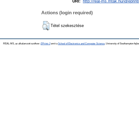
URI:
http://real-ms.mtak.hu/id/eprin
Actions (login required)
Tétel szekesztése
REAL-MS, az alkalamzott szoftver:
EPrints 3
amit a
School of Electronics and Computer Science
, University of Southampton fejle