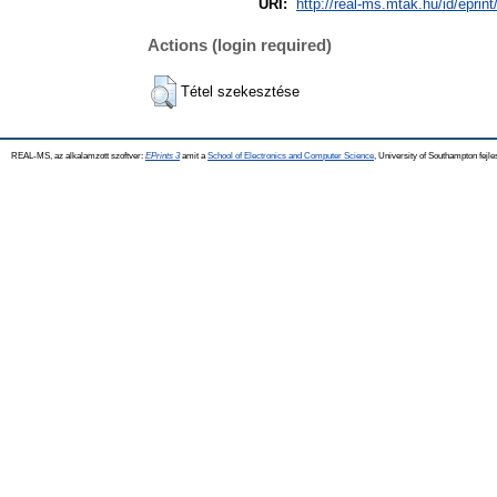
URI:
http://real-ms.mtak.hu/id/eprin
Actions (login required)
Tétel szekesztése
REAL-MS, az alkalamzott szoftver:
EPrints 3
amit a
School of Electronics and Computer Science
, University of Southampton fejle