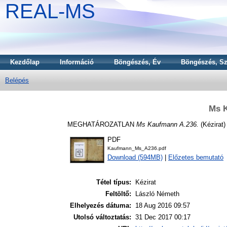
REAL-MS
Kezdőlap
Információ
Böngészés, Év
Böngészés, Sz
Belépés
Ms 
MEGHATÁROZATLAN
Ms Kaufmann A.236.
(Kézirat)
PDF
Kaufmann_Ms_A236.pdf
Download (594MB)
|
Előzetes bemutató
Tétel típus:
Kézirat
Feltöltő:
László Németh
Elhelyezés dátuma:
18 Aug 2016 09:57
Utolsó változtatás:
31 Dec 2017 00:17