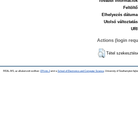
További információk
Feltöltő
Elhelyezés dátuma
Utolsó változtatás
URI
Actions (login requ
Tétel szekesztés
REAL-MS, az alkalamzott szoftver:
EPrints 3
amit a
School of Electronics and Computer Science
, University of Southampton fejle