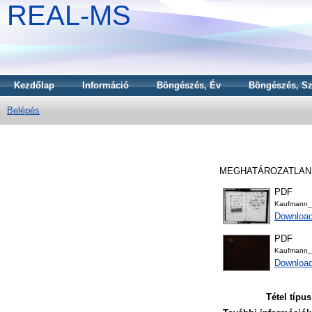
REAL-MS
Kezdőlap
Információ
Böngészés, Év
Böngészés, Sz
Belépés
MEGHATÁROZATLA
PDF
Kaufmann_
Downloa
PDF
Kaufmann_
Downloa
Tétel típus