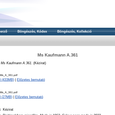
erző
Böngészés, Kódex
Böngészés, Kollekció
Ms Kaufmann A.361
N
Ms Kaufmann A.361.
(Kézirat)
Ms_A_361.pdf
d (433MB)
|
Előzetes bemutató
Ms_A_361.pdf
d (27MB)
|
Előzetes bemutató
:
Kézirat