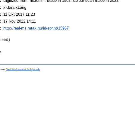
:
Digitized from microfilm. Made in 1962. Colour scan made in 2022.
:
xKlára xLáng
:
11 Okt 2017 11:23
:
17 Nov 2022 14:11
:
http://real-ms.mtak.hu/id/eprint/15967
ired)
e
sztett.
További információk és fejlesztők
.