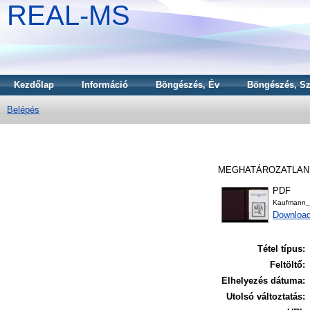
REAL-MS
Kezdőlap
Információ
Böngészés, Év
Böngészés, Sz
Belépés
MEGHATÁROZATLA
PDF
Kaufmann_
Downloa
Tétel típus:
Feltöltő:
Elhelyezés dátuma:
Utolsó változtatás: