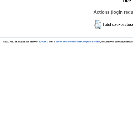
URI:
Actions (login requ
Tétel szekesztés
REAL-MS, az alkalamzott szoftver:
EPrints 3
amit a
School of Electronics and Computer Science
, University of Southampton fejle