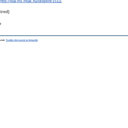
http://real-ms.mtak.hu/id/eprint/15111
ired)
e
sztett.
További információk és fejlesztők
.