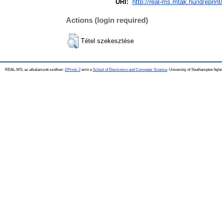
URI:
http://real-ms.mtak.hu/id/eprint
Actions (login required)
Tétel szekesztése
REAL-MS, az alkalamzott szoftver:
EPrints 3
amit a
School of Electronics and Computer Science
, University of Southampton fejle