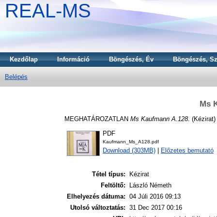
REAL-MS
Kezdőlap
Információ
Böngészés, Év
Böngészés, Sz
Belépés
Ms 
MEGHATÁROZATLAN
Ms Kaufmann A.128.
(Kézirat)
PDF
Kaufmann_Ms_A128.pdf
Download (303MB)
|
Előzetes bemutató
Tétel típus:
Kézirat
Feltöltő:
László Németh
Elhelyezés dátuma:
04 Júli 2016 09:13
Utolsó változtatás:
31 Dec 2017 00:16