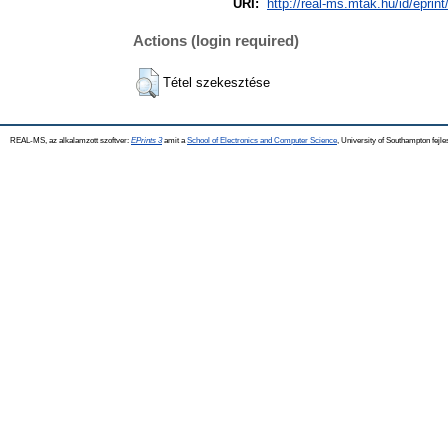
URI:
http://real-ms.mtak.hu/id/eprin
Actions (login required)
Tétel szekesztése
REAL-MS, az alkalamzott szoftver:
EPrints 3
amit a
School of Electronics and Computer Science
, University of Southampton fejle