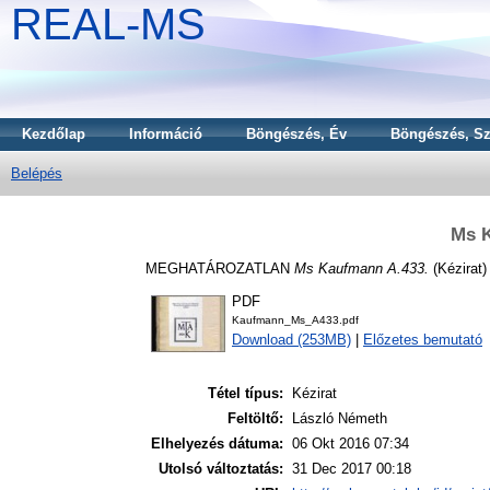
REAL-MS
Kezdőlap
Információ
Böngészés, Év
Böngészés, Sz
Belépés
Ms 
MEGHATÁROZATLAN
Ms Kaufmann A.433.
(Kézirat)
PDF
Kaufmann_Ms_A433.pdf
Download (253MB)
|
Előzetes bemutató
Tétel típus:
Kézirat
Feltöltő:
László Németh
Elhelyezés dátuma:
06 Okt 2016 07:34
Utolsó változtatás:
31 Dec 2017 00:18