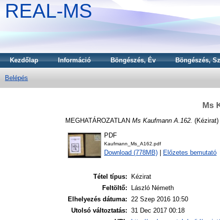
REAL-MS
Kezdőlap
Információ
Böngészés, Év
Böngészés, Sz
Belépés
Ms 
MEGHATÁROZATLAN
Ms Kaufmann A.162.
(Kézirat)
PDF
Kaufmann_Ms_A162.pdf
Download (778MB)
|
Előzetes bemutató
Tétel típus:
Kézirat
Feltöltő:
László Németh
Elhelyezés dátuma:
22 Szep 2016 10:50
Utolsó változtatás:
31 Dec 2017 00:18