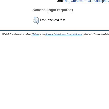
URI:
http://real-ms.mtak.hu/id/eprin
Actions (login required)
Tétel szekesztése
REAL-MS, az alkalamzott szoftver:
EPrints 3
amit a
School of Electronics and Computer Science
, University of Southampton fejle