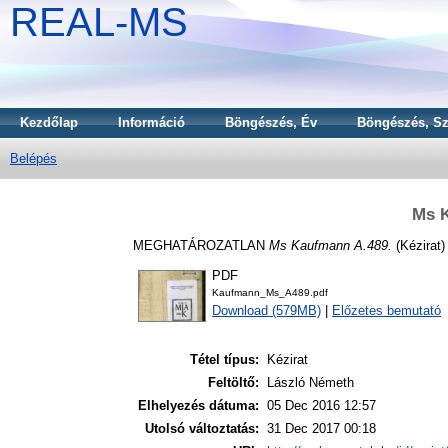
REAL-MS
Kezdőlap
Információ
Böngészés, Év
Böngészés, Sz
Belépés
Ms 
MEGHATÁROZATLAN
Ms Kaufmann A.489.
(Kézirat)
PDF
Kaufmann_Ms_A489.pdf
Download (579MB)
|
Előzetes bemutató
Tétel típus:
Kézirat
Feltöltő:
László Németh
Elhelyezés dátuma:
05 Dec 2016 12:57
Utolsó változtatás:
31 Dec 2017 00:18