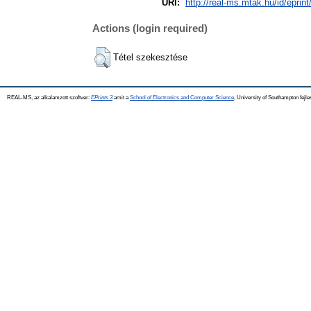
URI:
http://real-ms.mtak.hu/id/eprin
Actions (login required)
Tétel szekesztése
REAL-MS, az alkalamzott szoftver:
EPrints 3
amit a
School of Electronics and Computer Science
, University of Southampton fejle