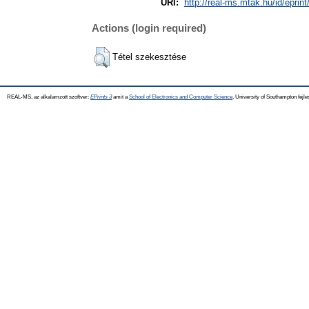
URI:
http://real-ms.mtak.hu/id/eprin
Actions (login required)
Tétel szekesztése
REAL-MS, az alkalamzott szoftver:
EPrints 3
amit a
School of Electronics and Computer Science
, University of Southampton fejle