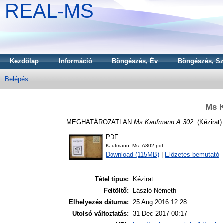
REAL-MS
Kezdőlap
Információ
Böngészés, Év
Böngészés, Sz
Belépés
Ms 
MEGHATÁROZATLAN
Ms Kaufmann A.302.
(Kézirat)
PDF
Kaufmann_Ms_A302.pdf
Download (115MB)
|
Előzetes bemutató
Tétel típus:
Kézirat
Feltöltő:
László Németh
Elhelyezés dátuma:
25 Aug 2016 12:28
Utolsó változtatás:
31 Dec 2017 00:17