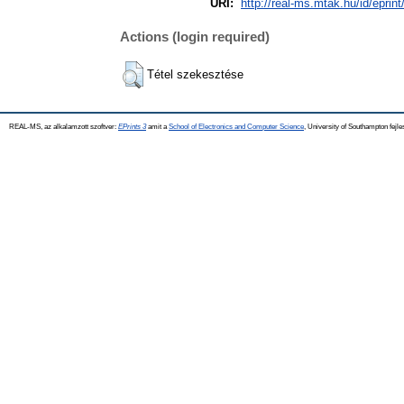
URI:
http://real-ms.mtak.hu/id/eprin
Actions (login required)
Tétel szekesztése
REAL-MS, az alkalamzott szoftver:
EPrints 3
amit a
School of Electronics and Computer Science
, University of Southampton fejle