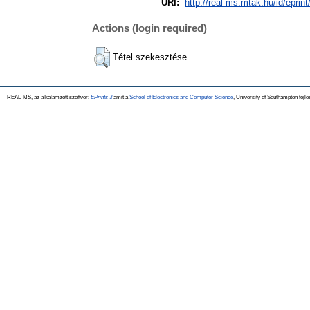
URI:
http://real-ms.mtak.hu/id/eprint
Actions (login required)
Tétel szekesztése
REAL-MS, az alkalamzott szoftver:
EPrints 3
amit a
School of Electronics and Computer Science
, University of Southampton fejle