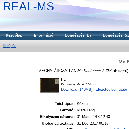
REAL-MS
Kezdőlap
Információ
Böngészés, Év
Böngészés, Sz
Belépés
Ms 
MEGHATÁROZATLAN
Ms Kaufmann A.354.
(Kézirat)
PDF
Kaufmann_Ms_A_354.pdf
Download (149MB)
|
Előzetes bemutató
Tétel típus:
Kézirat
Feltöltő:
Klára Láng
Elhelyezés dátuma:
01 Márc 2016 12:43
Utolsó változtatás:
31 Dec 2017 00:15