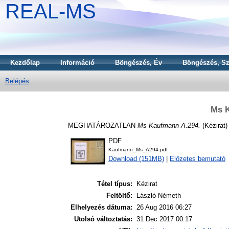
REAL-MS
Kezdőlap
Információ
Böngészés, Év
Böngészés, Sz
Belépés
Ms 
MEGHATÁROZATLAN
Ms Kaufmann A.294.
(Kézirat)
PDF
Kaufmann_Ms_A294.pdf
Download (151MB)
|
Előzetes bemutató
Tétel típus:
Kézirat
Feltöltő:
László Németh
Elhelyezés dátuma:
26 Aug 2016 06:27
Utolsó változtatás:
31 Dec 2017 00:17