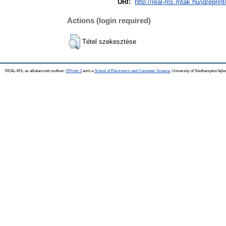
URI:
http://real-ms.mtak.hu/id/eprin
Actions (login required)
Tétel szekesztése
REAL-MS, az alkalamzott szoftver:
EPrints 3
amit a
School of Electronics and Computer Science
, University of Southampton fejle