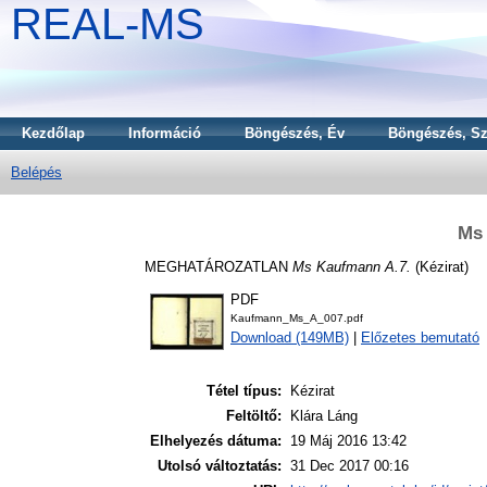
REAL-MS
Kezdőlap
Információ
Böngészés, Év
Böngészés, Sz
Belépés
Ms
MEGHATÁROZATLAN
Ms Kaufmann A.7.
(Kézirat)
PDF
Kaufmann_Ms_A_007.pdf
Download (149MB)
|
Előzetes bemutató
Tétel típus:
Kézirat
Feltöltő:
Klára Láng
Elhelyezés dátuma:
19 Máj 2016 13:42
Utolsó változtatás:
31 Dec 2017 00:16