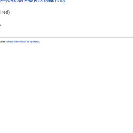
http://real-ms.mtak.hu/id/eprint/15048
ired)
e
sztett.
További információk és fejlesztők
.