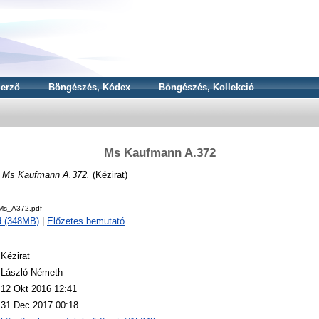
erző
Böngészés, Kódex
Böngészés, Kollekció
Ms Kaufmann A.372
N
Ms Kaufmann A.372.
(Kézirat)
Ms_A372.pdf
d (348MB)
|
Előzetes bemutató
Kézirat
László Németh
12 Okt 2016 12:41
31 Dec 2017 00:18