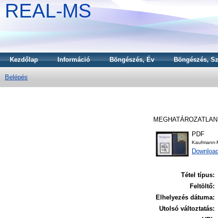
REAL-MS
Kezdőlap
Információ
Böngészés, Év
Böngészés, Sz
Belépés
MEGHATÁROZATLA
PDF
Kaufmann-
Downloa
Tétel típus:
Feltöltő:
Elhelyezés dátuma:
Utolsó változtatás: