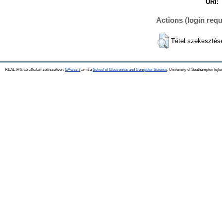
URI:
Actions (login requ
Tétel szekesztés
REAL-MS, az alkalamzott szoftver:
EPrints 3
amit a
School of Electronics and Computer Science
, University of Southampton fejle