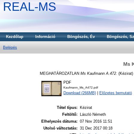
REAL-MS
Kezdőlap
Információ
Böngészés, Év
Böngészés, Sz
Belépés
Ms 
MEGHATÁROZATLAN
Ms Kaufmann A.472.
(Kézirat)
PDF
Kaufmann_Ms_A472.pdf
Download (266MB)
|
Előzetes bemutató
Tétel típus:
Kézirat
Feltöltő:
László Németh
Elhelyezés dátuma:
07 Nov 2016 11:51
Utolsó változtatás:
31 Dec 2017 00:18