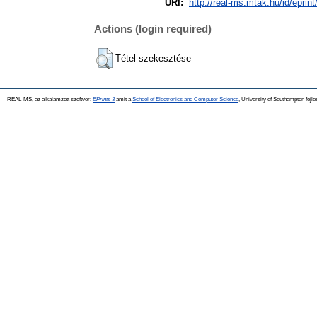
URI:
http://real-ms.mtak.hu/id/eprin
Actions (login required)
Tétel szekesztése
REAL-MS, az alkalamzott szoftver:
EPrints 3
amit a
School of Electronics and Computer Science
, University of Southampton fejle