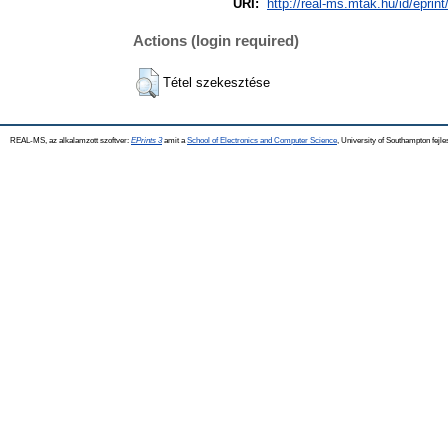
URI:
http://real-ms.mtak.hu/id/eprin
Actions (login required)
Tétel szekesztése
REAL-MS, az alkalamzott szoftver:
EPrints 3
amit a
School of Electronics and Computer Science
, University of Southampton fejle