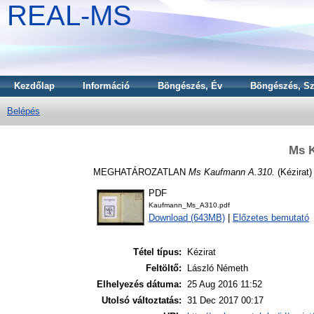
REAL-MS
Kezdőlap
Információ
Böngészés, Év
Böngészés, Sz
Belépés
Ms 
MEGHATÁROZATLAN
Ms Kaufmann A.310.
(Kézirat)
PDF
Kaufmann_Ms_A310.pdf
Download (643MB)
|
Előzetes bemutató
Tétel típus:
Kézirat
Feltöltő:
László Németh
Elhelyezés dátuma:
25 Aug 2016 11:52
Utolsó változtatás:
31 Dec 2017 00:17