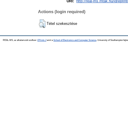
URI:
http://real-ms.mtak.hu/id/eprin
Actions (login required)
Tétel szekesztése
REAL-MS, az alkalamzott szoftver:
EPrints 3
amit a
School of Electronics and Computer Science
, University of Southampton fejle