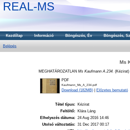
REAL-MS
Kezdőlap
Információ
Böngészés, Év
Böngészés, Sz
Belépés
Ms 
MEGHATÁROZATLAN
Ms Kaufmann A.234.
(Kézirat)
PDF
Kaufmann_Ms_A_234.pdf
Download (182MB)
|
Előzetes bemutató
Tétel típus:
Kézirat
Feltöltő:
Klára Láng
Elhelyezés dátuma:
24 Aug 2016 14:46
Utolsó változtatás:
31 Dec 2017 00:17