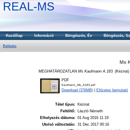
REAL-MS
Kezdőlap
Információ
Böngészés, Év
Böngészés, Sz
Belépés
Ms 
MEGHATÁROZATLAN
Ms Kaufmann A.183.
(Kézirat)
PDF
Kaufmann_Ms_A183.pdf
Download (376MB)
|
Előzetes bemutató
Tétel típus:
Kézirat
Feltöltő:
László Németh
Elhelyezés dátuma:
01 Aug 2016 11:19
Utolsó változtatás:
31 Dec 2017 00:16