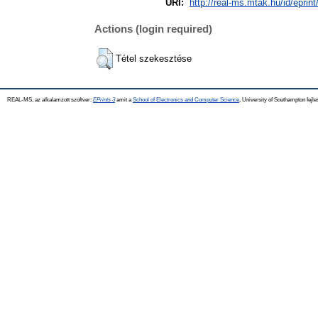
URI:
http://real-ms.mtak.hu/id/eprin
Actions (login required)
Tétel szekesztése
REAL-MS, az alkalamzott szoftver:
EPrints 3
amit a
School of Electronics and Computer Science
, University of Southampton fejle