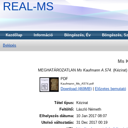
REAL-MS
Kezdőlap
Információ
Böngészés, Év
Böngészés, Sz
Belépés
Ms 
MEGHATÁROZATLAN
Ms Kaufmann A.574.
(Kézirat)
PDF
Kaufmann_Ms_A574.pdf
Download (469MB)
|
Előzetes bemutató
Tétel típus:
Kézirat
Feltöltő:
László Németh
Elhelyezés dátuma:
10 Jan 2017 08:07
Utolsó változtatás:
31 Dec 2017 00:19