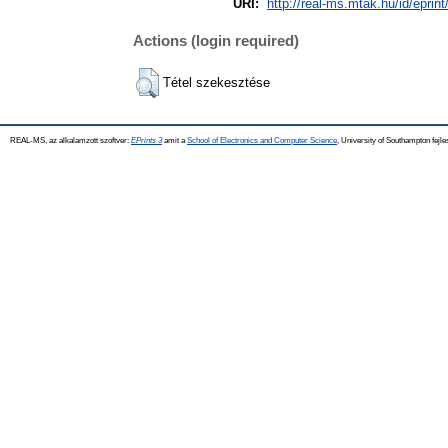
URI:
http://real-ms.mtak.hu/id/eprin
Actions (login required)
Tétel szekesztése
REAL-MS, az alkalamzott szoftver:
EPrints 3
amit a
School of Electronics and Computer Science
, University of Southampton fejle