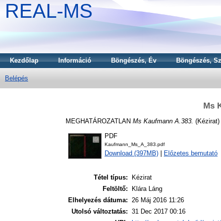
REAL-MS
Kezdőlap
Információ
Böngészés, Év
Böngészés, Sz
Belépés
Ms 
MEGHATÁROZATLAN
Ms Kaufmann A.383.
(Kézirat)
PDF
Kaufmann_Ms_A_383.pdf
Download (397MB)
|
Előzetes bemutató
Tétel típus:
Kézirat
Feltöltő:
Klára Láng
Elhelyezés dátuma:
26 Máj 2016 11:26
Utolsó változtatás:
31 Dec 2017 00:16