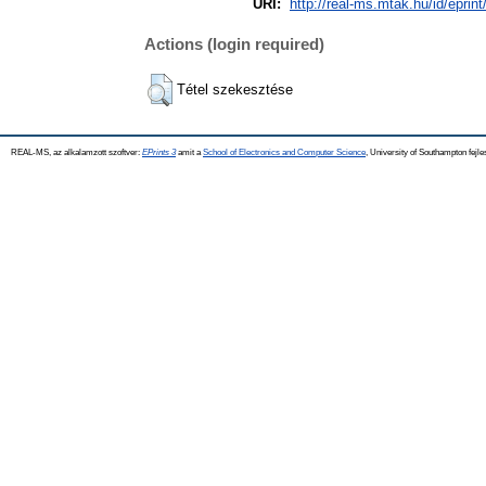
URI:
http://real-ms.mtak.hu/id/eprint
Actions (login required)
Tétel szekesztése
REAL-MS, az alkalamzott szoftver:
EPrints 3
amit a
School of Electronics and Computer Science
, University of Southampton fejle