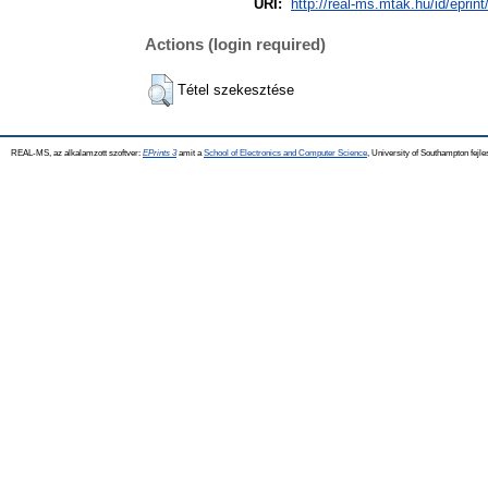
URI:
http://real-ms.mtak.hu/id/eprin
Actions (login required)
Tétel szekesztése
REAL-MS, az alkalamzott szoftver:
EPrints 3
amit a
School of Electronics and Computer Science
, University of Southampton fejle