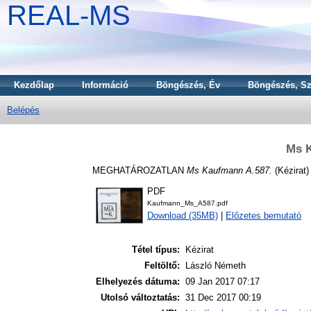
REAL-MS
Kezdőlap
Információ
Böngészés, Év
Böngészés, Sz
Belépés
Ms 
MEGHATÁROZATLAN
Ms Kaufmann A.587.
(Kézirat)
PDF
Kaufmann_Ms_A587.pdf
Download (35MB)
|
Előzetes bemutató
Tétel típus:
Kézirat
Feltöltő:
László Németh
Elhelyezés dátuma:
09 Jan 2017 07:17
Utolsó változtatás:
31 Dec 2017 00:19