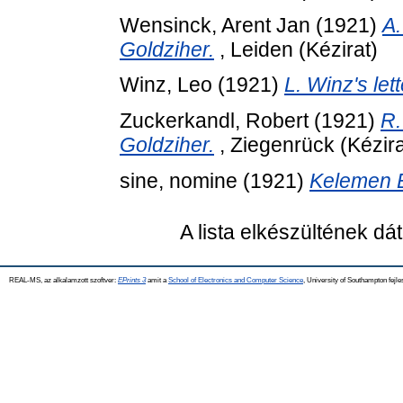
Wensinck, Arent Jan
(1921)
A.
Goldziher.
, Leiden (Kézirat)
Winz, Leo
(1921)
L. Winz's let
Zuckerkandl, Robert
(1921)
R.
Goldziher.
, Ziegenrück (Kézira
sine, nomine
(1921)
Kelemen E
A lista elkészültének d
REAL-MS, az alkalamzott szoftver:
EPrints 3
amit a
School of Electronics and Computer Science
, University of Southampton fejle