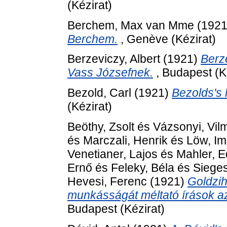
(Kézirat)
Berchem, Max van Mme
(192
Berchem.
, Genève (Kézirat)
Berzeviczy, Albert
(1921)
Berz
Vass Józsefnek.
, Budapest (K
Bezold, Carl
(1921)
Bezolds's l
(Kézirat)
Beöthy, Zsolt
és
Vázsonyi, Vil
és
Marczali, Henrik
és
Löw, I
Venetianer, Lajos
és
Mahler, 
Ernő
és
Feleky, Béla
és
Sieges
Hevesi, Ferenc
(1921)
Goldzih
munkásságát méltató írások az
Budapest (Kézirat)