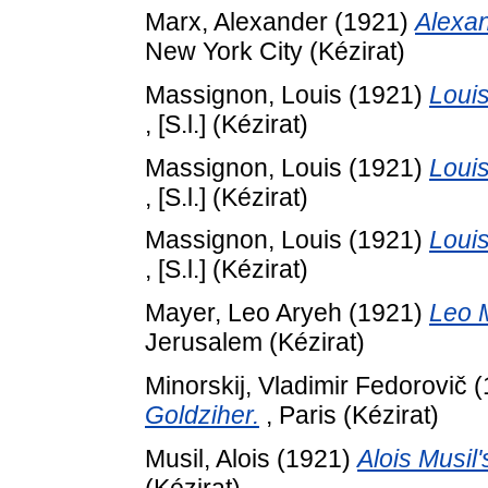
Marx, Alexander
(1921)
Alexan
New York City (Kézirat)
Massignon, Louis
(1921)
Louis
, [S.l.] (Kézirat)
Massignon, Louis
(1921)
Louis
, [S.l.] (Kézirat)
Massignon, Louis
(1921)
Louis
, [S.l.] (Kézirat)
Mayer, Leo Aryeh
(1921)
Leo M
Jerusalem (Kézirat)
Minorskij, Vladimir Fedorovič
(
Goldziher.
, Paris (Kézirat)
Musil, Alois
(1921)
Alois Musil'
(Kézirat)