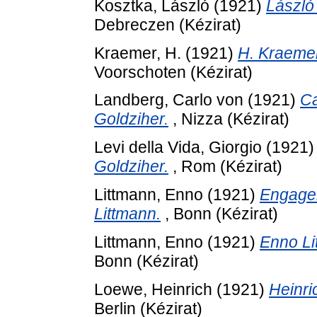
Kosztka, László
(1921)
László 
Debreczen (Kézirat)
Kraemer, H.
(1921)
H. Kraemer'
Voorschoten (Kézirat)
Landberg, Carlo von
(1921)
Ca
Goldziher.
, Nizza (Kézirat)
Levi della Vida, Giorgio
(1921
Goldziher.
, Rom (Kézirat)
Littmann, Enno
(1921)
Engagem
Littmann.
, Bonn (Kézirat)
Littmann, Enno
(1921)
Enno Lit
Bonn (Kézirat)
Loewe, Heinrich
(1921)
Heinri
Berlin (Kézirat)