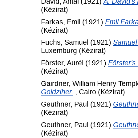
Dávid, Antal
(1921)
A. Dávid's 
(Kézirat)
Farkas, Emil
(1921)
Emil Farka
(Kézirat)
Fuchs, Samuel
(1921)
Samuel 
Luxemburg (Kézirat)
Förster, Aurél
(1921)
Förster's 
(Kézirat)
Gairdner, William Henry Templ
Goldziher.
, Cairo (Kézirat)
Geuthner, Paul
(1921)
Geuthner
(Kézirat)
Geuthner, Paul
(1921)
Geuthner
(Kézirat)