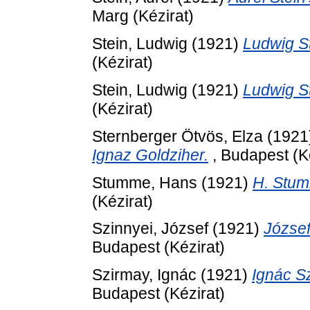
Marg (Kézirat)
Stein, Ludwig
(1921)
Ludwig St
(Kézirat)
Stein, Ludwig
(1921)
Ludwig St
(Kézirat)
Sternberger Ötvös, Elza
(1921
Ignaz Goldziher.
, Budapest (Ké
Stumme, Hans
(1921)
H. Stumm
(Kézirat)
Szinnyei, József
(1921)
József
Budapest (Kézirat)
Szirmay, Ignác
(1921)
Ignác Sz
Budapest (Kézirat)