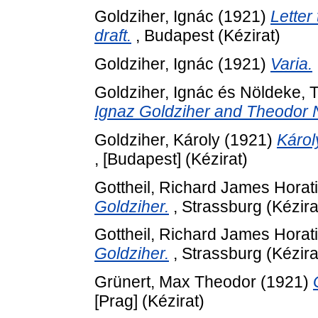
Goldziher, Ignác
(1921)
Letter
draft.
, Budapest (Kézirat)
Goldziher, Ignác
(1921)
Varia.
Goldziher, Ignác
és
Nöldeke, 
Ignaz Goldziher and Theodor 
Goldziher, Károly
(1921)
Károl
, [Budapest] (Kézirat)
Gottheil, Richard James Horat
Goldziher.
, Strassburg (Kézira
Gottheil, Richard James Horat
Goldziher.
, Strassburg (Kézira
Grünert, Max Theodor
(1921)
[Prag] (Kézirat)