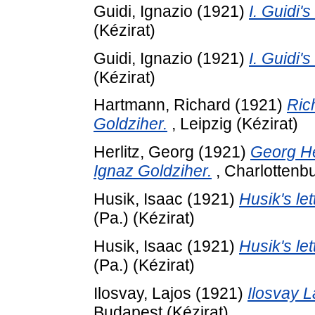
Guidi, Ignazio
(1921)
I. Guidi's
(Kézirat)
Guidi, Ignazio
(1921)
I. Guidi's
(Kézirat)
Hartmann, Richard
(1921)
Ric
Goldziher.
, Leipzig (Kézirat)
Herlitz, Georg
(1921)
Georg Her
Ignaz Goldziher.
, Charlottenbu
Husik, Isaac
(1921)
Husik's let
(Pa.) (Kézirat)
Husik, Isaac
(1921)
Husik's let
(Pa.) (Kézirat)
Ilosvay, Lajos
(1921)
Ilosvay L
Budapest (Kézirat)