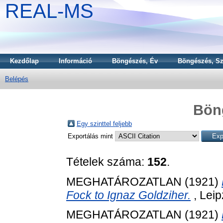
REAL-MS
Kezdőlap
Információ
Böngészés, Év
Böngészés, Sz
Belépés
Bön
Egy szinttel feljebb
Exportálás mint
Tételek száma:
152
.
MEGHATÁROZATLAN (1921)
Fock to Ignaz Goldziher.
, Leip
MEGHATÁROZATLAN (1921)