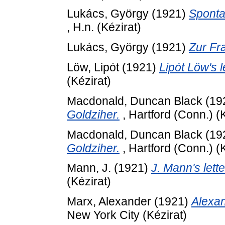
Lukács, György
(1921)
Spontan
, H.n. (Kézirat)
Lukács, György
(1921)
Zur Fr
Löw, Lipót
(1921)
Lipót Löw's l
(Kézirat)
Macdonald, Duncan Black
(19
Goldziher.
, Hartford (Conn.) (K
Macdonald, Duncan Black
(19
Goldziher.
, Hartford (Conn.) (K
Mann, J.
(1921)
J. Mann's lett
(Kézirat)
Marx, Alexander
(1921)
Alexan
New York City (Kézirat)