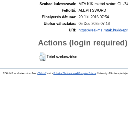
Szabad kulcsszavak:
MTA KIK raktári szám: GIL/3
Feltöltő:
ALEPH SWORD
Elhelyezés dátuma:
20 Júli 2016 07:54
Utolsó változtatás:
05 Dec 2025 07:18
URI:
https://real-ms.mtak.hu/id/epr
Actions (login required)
Tétel szekesztése
REAL-MS, az alkalamzott szoftver:
EPrints 3
amit a
School of Electronics and Computer Science
, University of Southampton fejle