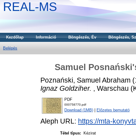
REAL-MS
Kezdőlap
Információ
Böngészés, Év
Böngészés, Sz
Belépés
Samuel Posnański's 
Poznański, Samuel Abraham
(
Ignaz Goldziher.
, Warschau (K
PDF
000758770.pdf
Download (1MB)
|
Előzetes bemutató
Aleph URL:
https://mta-konyvt
Tétel típus:
Kézirat