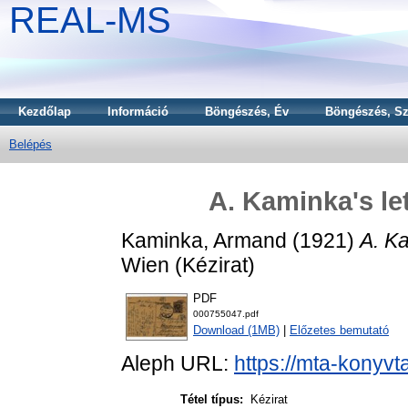
REAL-MS
Kezdőlap
Információ
Böngészés, Év
Böngészés, Sz
Belépés
A. Kaminka's le
Kaminka, Armand
(1921)
A. Ka
Wien (Kézirat)
PDF
000755047.pdf
Download (1MB)
|
Előzetes bemutató
Aleph URL:
https://mta-konyvt
Tétel típus:
Kézirat