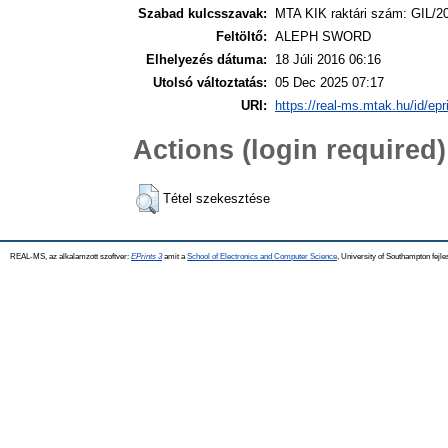
Szabad kulcsszavak:
MTA KIK raktári szám: GIL/2
Feltöltő:
ALEPH SWORD
Elhelyezés dátuma:
18 Júli 2016 06:16
Utolsó változtatás:
05 Dec 2025 07:17
URI:
https://real-ms.mtak.hu/id/epr
Actions (login required)
Tétel szekesztése
REAL-MS, az alkalamzott szoftver:
EPrints 3
amit a
School of Electronics and Computer Science
, University of Southampton fejle