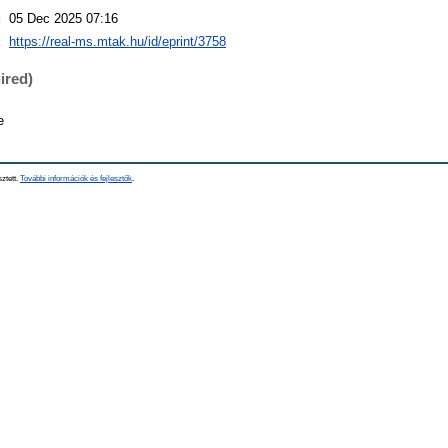
:
05 Dec 2025 07:16
:
https://real-ms.mtak.hu/id/eprint/3758
ired)
e
sztett.
További információk és fejlesztők
.