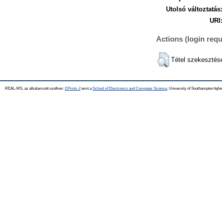
Utolsó változtatás
URI
Actions (login requ
Tétel szekesztés
REAL-MS, az alkalamzott szoftver:
EPrints 3
amit a
School of Electronics and Computer Science
, University of Southampton fejle