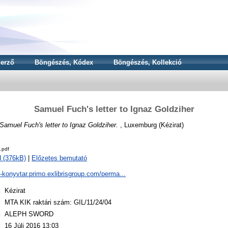
erző
Böngészés, Kódex
Böngészés, Kollekció
Samuel Fuch's letter to Ignaz Goldziher
Samuel Fuch's letter to Ignaz Goldziher.
, Luxemburg (Kézirat)
.pdf
 (376kB)
|
Előzetes bemutató
a-konyvtar.primo.exlibrisgroup.com/perma...
:
Kézirat
:
MTA KIK raktári szám: GIL/11/24/04
:
ALEPH SWORD
:
16 Júli 2016 13:03