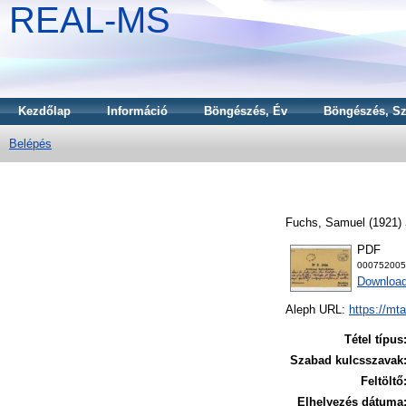
REAL-MS
Kezdőlap
Információ
Böngészés, Év
Böngészés, Sz
Belépés
Fuchs, Samuel
(1921)
PDF
000752005
Download
Aleph URL:
https://mt
Tétel típus
Szabad kulcsszavak
Feltöltő
Elhelyezés dátuma