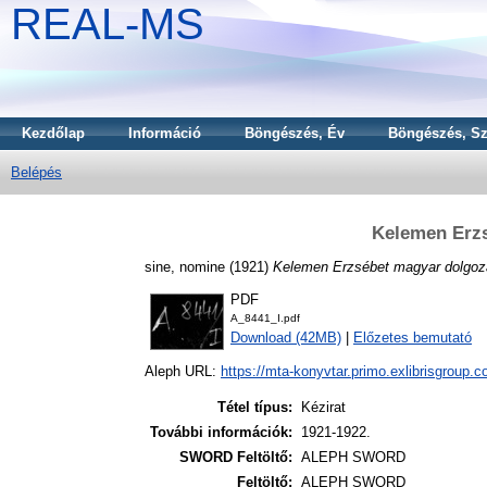
REAL-MS
Kezdőlap
Információ
Böngészés, Év
Böngészés, Sz
Belépés
Kelemen Erzs
sine, nomine
(1921)
Kelemen Erzsébet magyar dolgoza
PDF
A_8441_I.pdf
Download (42MB)
|
Előzetes bemutató
Aleph URL:
https://mta-konyvtar.primo.exlibrisgroup.
Tétel típus:
Kézirat
További információk:
1921-1922.
SWORD Feltöltő:
ALEPH SWORD
Feltöltő:
ALEPH SWORD