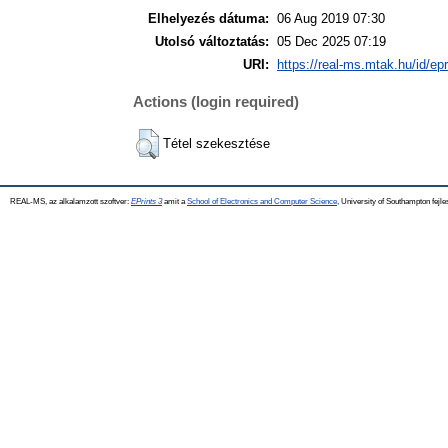
Elhelyezés dátuma:
06 Aug 2019 07:30
Utolsó változtatás:
05 Dec 2025 07:19
URI:
https://real-ms.mtak.hu/id/ep
Actions (login required)
Tétel szekesztése
REAL-MS, az alkalamzott szoftver:
EPrints 3
amit a
School of Electronics and Computer Science
, University of Southampton fejle