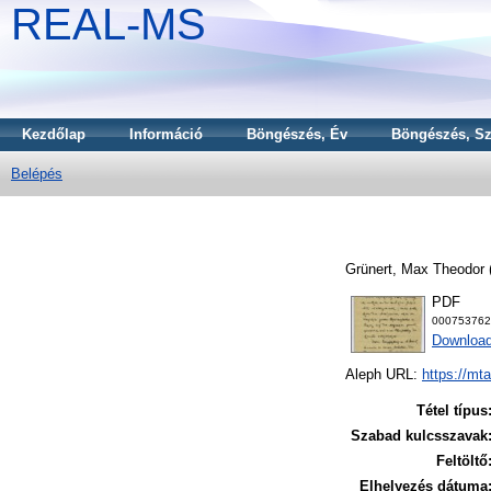
REAL-MS
Kezdőlap
Információ
Böngészés, Év
Böngészés, Sz
Belépés
Grünert, Max Theodor
PDF
000753762
Download
Aleph URL:
https://mt
Tétel típus
Szabad kulcsszavak
Feltöltő
Elhelyezés dátuma