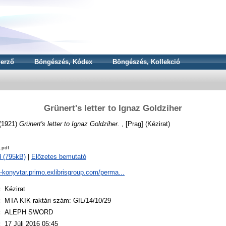
erző
Böngészés, Kódex
Böngészés, Kollekció
Grünert's letter to Ignaz Goldziher
(1921)
Grünert's letter to Ignaz Goldziher.
, [Prag] (Kézirat)
.pdf
 (795kB)
|
Előzetes bemutató
a-konyvtar.primo.exlibrisgroup.com/perma...
:
Kézirat
:
MTA KIK raktári szám: GIL/14/10/29
:
ALEPH SWORD
:
17 Júli 2016 05:45