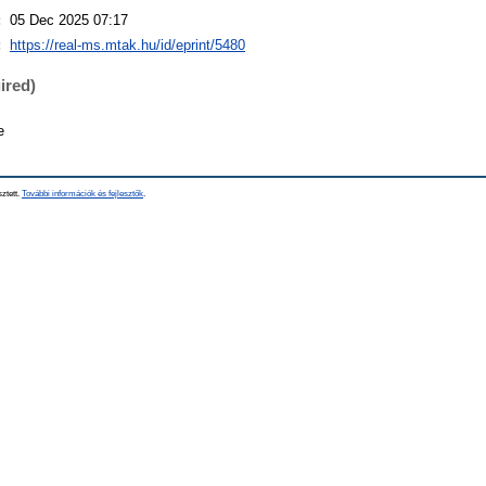
:
05 Dec 2025 07:17
:
https://real-ms.mtak.hu/id/eprint/5480
ired)
e
sztett.
További információk és fejlesztők
.