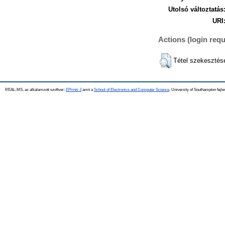
Utolsó változtatás
URI
Actions (login requ
Tétel szekesztés
REAL-MS, az alkalamzott szoftver:
EPrints 3
amit a
School of Electronics and Computer Science
, University of Southampton fejle