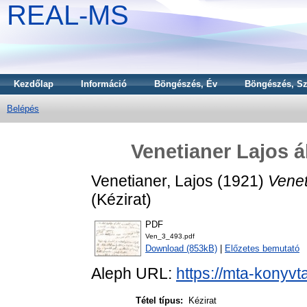
REAL-MS
Kezdőlap
Információ
Böngészés, Év
Böngészés, Sz
Belépés
Venetianer Lajos á
Venetianer, Lajos
(1921)
Venet
(Kézirat)
PDF
Ven_3_493.pdf
Download (853kB)
|
Előzetes bemutató
Aleph URL:
https://mta-konyvt
Tétel típus:
Kézirat