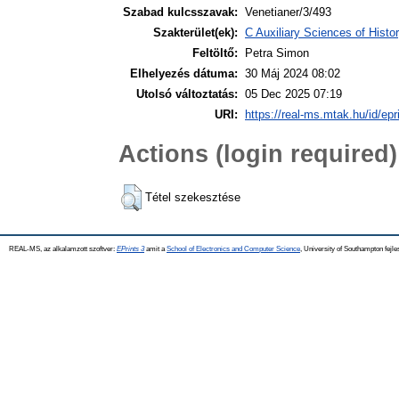
Szabad kulcsszavak:
Venetianer/3/493
Szakterület(ek):
C Auxiliary Sciences of Hist
Feltöltő:
Petra Simon
Elhelyezés dátuma:
30 Máj 2024 08:02
Utolsó változtatás:
05 Dec 2025 07:19
URI:
https://real-ms.mtak.hu/id/epr
Actions (login required)
Tétel szekesztése
REAL-MS, az alkalamzott szoftver:
EPrints 3
amit a
School of Electronics and Computer Science
, University of Southampton fejle