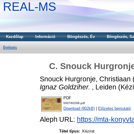
REAL-MS
Kezdőlap
Információ
Böngészés, Év
Böngészés, Sz
Belépés
C. Snouck Hurgronje'
Snouck Hurgronje, Christiaan
Ignaz Goldziher.
, Leiden (Kézi
PDF
000760299.pdf
Download (802kB)
|
Előzetes bemutató
Aleph URL:
https://mta-konyvt
Tétel típus:
Kézirat