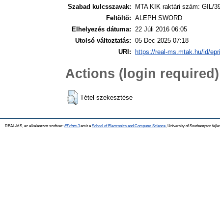
Szabad kulcsszavak:
MTA KIK raktári szám: GIL/3
Feltöltő:
ALEPH SWORD
Elhelyezés dátuma:
22 Júli 2016 06:05
Utolsó változtatás:
05 Dec 2025 07:18
URI:
https://real-ms.mtak.hu/id/epr
Actions (login required)
Tétel szekesztése
REAL-MS, az alkalamzott szoftver:
EPrints 3
amit a
School of Electronics and Computer Science
, University of Southampton fejle