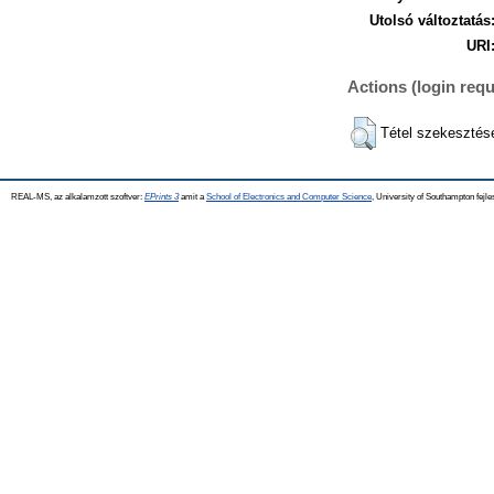
Utolsó változtatás
URI
Actions (login requ
Tétel szekesztés
REAL-MS, az alkalamzott szoftver:
EPrints 3
amit a
School of Electronics and Computer Science
, University of Southampton fejle