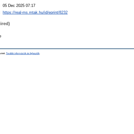
:
05 Dec 2025 07:17
:
https://real-ms.mtak.hu/id/eprint/8232
ired)
e
sztett.
További információk és fejlesztők
.