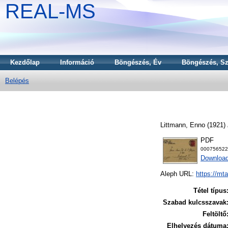
REAL-MS
Kezdőlap
Információ
Böngészés, Év
Böngészés, Sz
Belépés
Littmann, Enno
(1921)
PDF
000756522
Download
Aleph URL:
https://mt
Tétel típus
Szabad kulcsszavak
Feltöltő
Elhelyezés dátuma