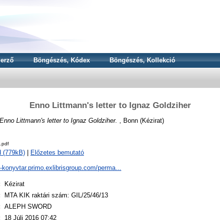
erző
Böngészés, Kódex
Böngészés, Kollekció
Enno Littmann's letter to Ignaz Goldziher
Enno Littmann's letter to Ignaz Goldziher.
, Bonn (Kézirat)
.pdf
 (779kB)
|
Előzetes bemutató
a-konyvtar.primo.exlibrisgroup.com/perma...
:
Kézirat
:
MTA KIK raktári szám: GIL/25/46/13
:
ALEPH SWORD
:
18 Júli 2016 07:42