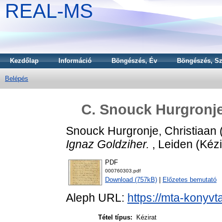
REAL-MS
Kezdőlap
Információ
Böngészés, Év
Böngészés, Sz
Belépés
C. Snouck Hurgronje'
Snouck Hurgronje, Christiaan
Ignaz Goldziher.
, Leiden (Kézi
PDF
000760303.pdf
Download (757kB)
|
Előzetes bemutató
Aleph URL:
https://mta-konyvt
Tétel típus:
Kézirat