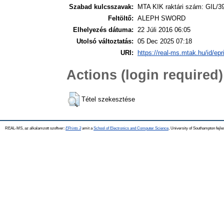
Szabad kulcsszavak:
MTA KIK raktári szám: GIL/3
Feltöltő:
ALEPH SWORD
Elhelyezés dátuma:
22 Júli 2016 06:05
Utolsó változtatás:
05 Dec 2025 07:18
URI:
https://real-ms.mtak.hu/id/epr
Actions (login required)
Tétel szekesztése
REAL-MS, az alkalamzott szoftver:
EPrints 3
amit a
School of Electronics and Computer Science
, University of Southampton fejle