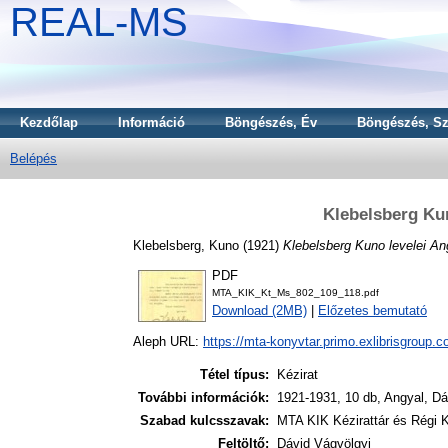
REAL-MS
Kezdőlap
Információ
Böngészés, Év
Böngészés, Sz
Belépés
Klebelsberg Ku
Klebelsberg, Kuno
(1921)
Klebelsberg Kuno levelei An
PDF
MTA_KIK_Kt_Ms_802_109_118.pdf
Download (2MB)
|
Előzetes bemutató
Aleph URL:
https://mta-konyvtar.primo.exlibrisgroup.
Tétel típus:
Kézirat
További információk:
1921-1931, 10 db, Angyal, Dá
Szabad kulcsszavak:
MTA KIK Kézirattár és Régi
Feltöltő:
Dávid Vágvölgyi