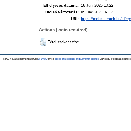
Elhelyezés dátuma:
18 Júni 2025 10:22
Utolsó változtatás:
05 Dec 2025 07:17
URI:
https://real-ms.mtak.hu/id/ep
Actions (login required)
Tétel szekesztése
REAL-MS, az alkalamzott szoftver:
EPrints 3
amit a
School of Electronics and Computer Science
, University of Southampton fejle