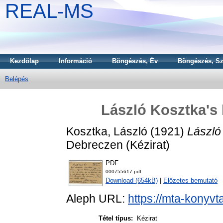
REAL-MS
Kezdőlap
Információ
Böngészés, Év
Böngészés, Sz
Belépés
László Kosztka's 
Kosztka, László
(1921)
László 
Debreczen (Kézirat)
PDF
000755617.pdf
Download (654kB)
|
Előzetes bemutató
Aleph URL:
https://mta-konyvt
Tétel típus:
Kézirat