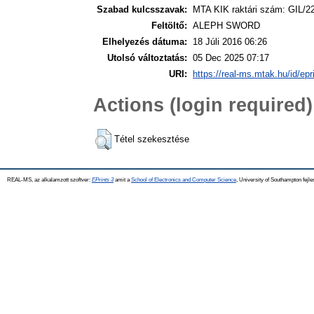
Szabad kulcsszavak:
MTA KIK raktári szám: GIL/2
Feltöltő:
ALEPH SWORD
Elhelyezés dátuma:
18 Júli 2016 06:26
Utolsó változtatás:
05 Dec 2025 07:17
URI:
https://real-ms.mtak.hu/id/epr
Actions (login required)
Tétel szekesztése
REAL-MS, az alkalamzott szoftver:
EPrints 3
amit a
School of Electronics and Computer Science
, University of Southampton fejle