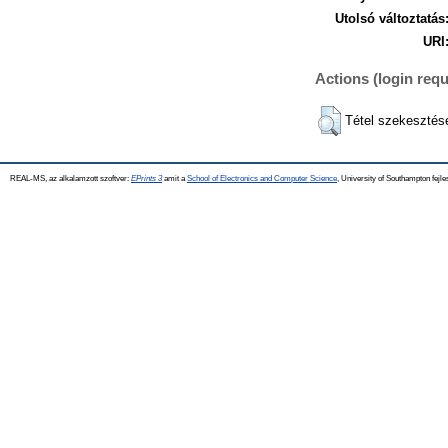
Utolsó változtatás
URI
Actions (login requ
Tétel szekesztés
REAL-MS, az alkalamzott szoftver:
EPrints 3
amit a
School of Electronics and Computer Science
, University of Southampton fejle