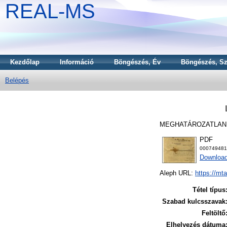
REAL-MS
Kezdőlap
Információ
Böngészés, Év
Böngészés, Sz
Belépés
MEGHATÁROZATLAN 
PDF
000749481
Download
Aleph URL:
https://mt
Tétel típus
Szabad kulcsszavak
Feltöltő
Elhelyezés dátuma