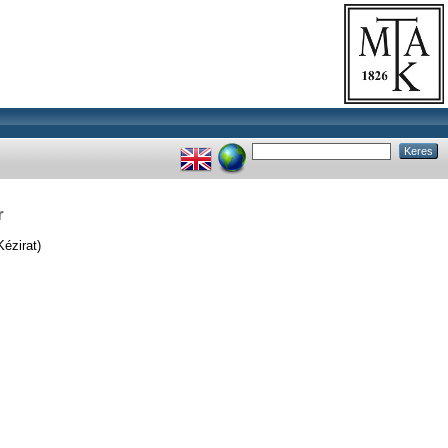
r
Kézirat)