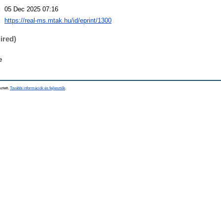
:
05 Dec 2025 07:16
:
https://real-ms.mtak.hu/id/eprint/1300
ired)
e
sztett.
További információk és fejlesztők
.