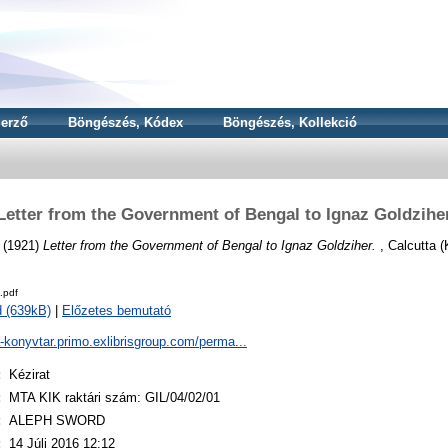
erző
Böngészés, Kódex
Böngészés, Kollekció
Letter from the Government of Bengal to Ignaz Goldzihe
(1921)
Letter from the Government of Bengal to Ignaz Goldziher.
, Calcutta (
.pdf
 (639kB)
|
Előzetes bemutató
a-konyvtar.primo.exlibrisgroup.com/perma...
:
Kézirat
:
MTA KIK raktári szám: GIL/04/02/01
:
ALEPH SWORD
:
14 Júli 2016 12:12