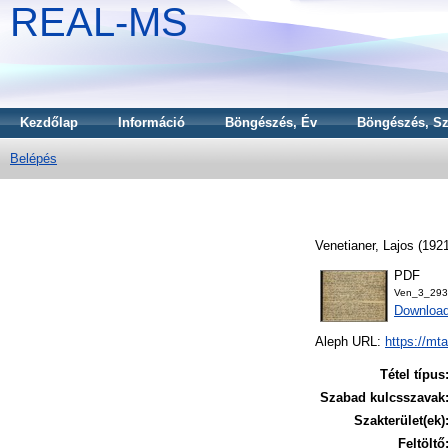
REAL-MS
Kezdőlap
Információ
Böngészés, Év
Böngészés, Sz
Belépés
Venetianer, Lajos
(192
PDF
Ven_3_293
Downloa
Aleph URL:
https://mt
Tétel típus
Szabad kulcsszavak
Szakterület(ek)
Feltöltő