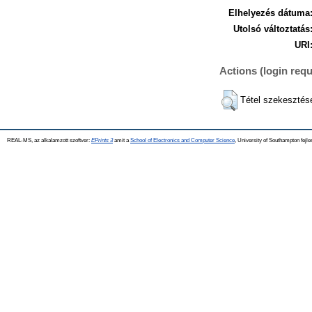
Elhelyezés dátuma
Utolsó változtatás
URI
Actions (login requ
Tétel szekesztés
REAL-MS, az alkalamzott szoftver:
EPrints 3
amit a
School of Electronics and Computer Science
, University of Southampton fejle