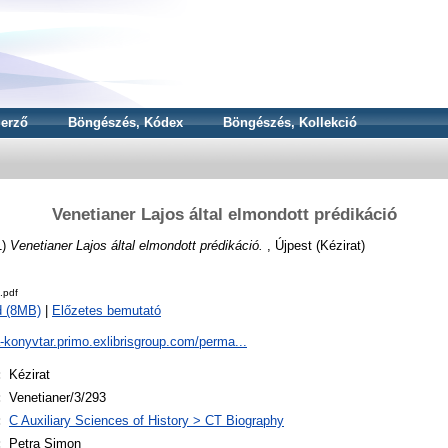
erző
Böngészés, Kódex
Böngészés, Kollekció
Venetianer Lajos által elmondott prédikáció
1)
Venetianer Lajos által elmondott prédikáció.
, Újpest (Kézirat)
.pdf
d (8MB)
|
Előzetes bemutató
a-konyvtar.primo.exlibrisgroup.com/perma...
:
Kézirat
:
Venetianer/3/293
:
C Auxiliary Sciences of History > CT Biography
:
Petra Simon