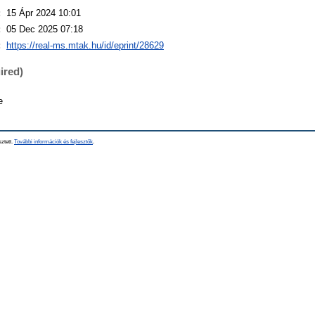
:
15 Ápr 2024 10:01
:
05 Dec 2025 07:18
:
https://real-ms.mtak.hu/id/eprint/28629
ired)
e
sztett.
További információk és fejlesztők
.