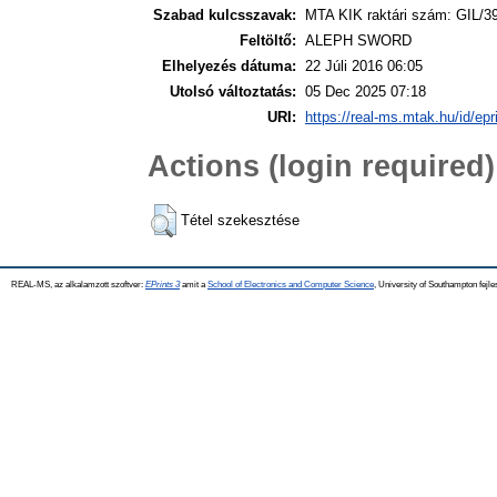
Szabad kulcsszavak:
MTA KIK raktári szám: GIL/3
Feltöltő:
ALEPH SWORD
Elhelyezés dátuma:
22 Júli 2016 06:05
Utolsó változtatás:
05 Dec 2025 07:18
URI:
https://real-ms.mtak.hu/id/epr
Actions (login required)
Tétel szekesztése
REAL-MS, az alkalamzott szoftver:
EPrints 3
amit a
School of Electronics and Computer Science
, University of Southampton fejle