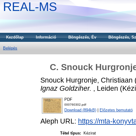
REAL-MS
Kezdőlap
Információ
Böngészés, Év
Böngészés, Sz
Belépés
C. Snouck Hurgronje'
Snouck Hurgronje, Christiaan
Ignaz Goldziher.
, Leiden (Kézi
PDF
000760302.pdf
Download (894kB)
|
Előzetes bemutató
Aleph URL:
https://mta-konyvt
Tétel típus:
Kézirat