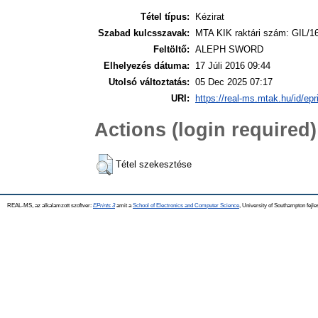
Tétel típus:
Kézirat
Szabad kulcsszavak:
MTA KIK raktári szám: GIL/1
Feltöltő:
ALEPH SWORD
Elhelyezés dátuma:
17 Júli 2016 09:44
Utolsó változtatás:
05 Dec 2025 07:17
URI:
https://real-ms.mtak.hu/id/epr
Actions (login required)
Tétel szekesztése
REAL-MS, az alkalamzott szoftver:
EPrints 3
amit a
School of Electronics and Computer Science
, University of Southampton fejle