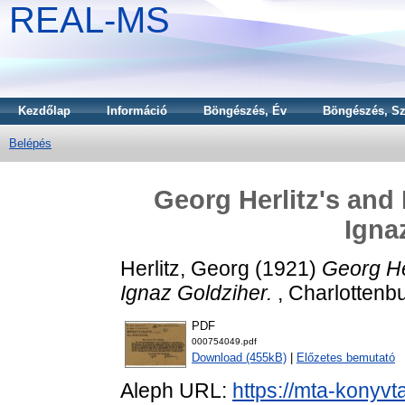
REAL-MS
Kezdőlap
Információ
Böngészés, Év
Böngészés, Sz
Belépés
Georg Herlitz's and 
Igna
Herlitz, Georg
(1921)
Georg Her
Ignaz Goldziher.
, Charlottenbu
PDF
000754049.pdf
Download (455kB)
|
Előzetes bemutató
Aleph URL:
https://mta-konyvt