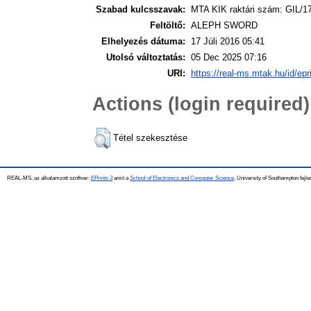
Szabad kulcsszavak:
MTA KIK raktári szám: GIL/1
Feltöltő:
ALEPH SWORD
Elhelyezés dátuma:
17 Júli 2016 05:41
Utolsó változtatás:
05 Dec 2025 07:16
URI:
https://real-ms.mtak.hu/id/epr
Actions (login required)
Tétel szekesztése
REAL-MS, az alkalamzott szoftver:
EPrints 3
amit a
School of Electronics and Computer Science
, University of Southampton fejle