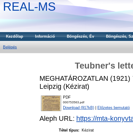
REAL-MS
Kezdőlap
Információ
Böngészés, Év
Böngészés, Sz
Belépés
Teubner's lett
MEGHATÁROZATLAN (1921)
Leipzig (Kézirat)
PDF
000753563.pdf
Download (917kB)
|
Előzetes bemutató
Aleph URL:
https://mta-konyvt
Tétel típus:
Kézirat