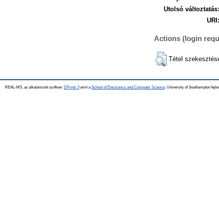
Utolsó változtatás
URI
Actions (login requ
Tétel szekesztés
REAL-MS, az alkalamzott szoftver:
EPrints 3
amit a
School of Electronics and Computer Science
, University of Southampton fejle