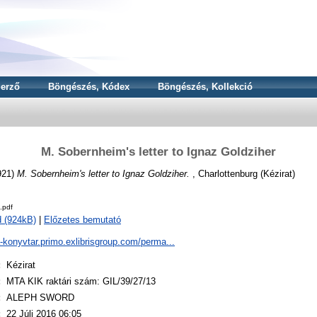
erző
Böngészés, Kódex
Böngészés, Kollekció
M. Sobernheim's letter to Ignaz Goldziher
921)
M. Sobernheim's letter to Ignaz Goldziher.
, Charlottenburg (Kézirat)
.pdf
 (924kB)
|
Előzetes bemutató
a-konyvtar.primo.exlibrisgroup.com/perma...
:
Kézirat
:
MTA KIK raktári szám: GIL/39/27/13
:
ALEPH SWORD
:
22 Júli 2016 06:05