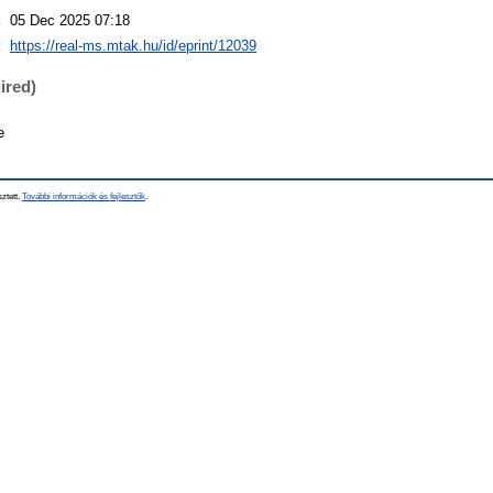
:
05 Dec 2025 07:18
:
https://real-ms.mtak.hu/id/eprint/12039
ired)
e
sztett.
További információk és fejlesztők
.