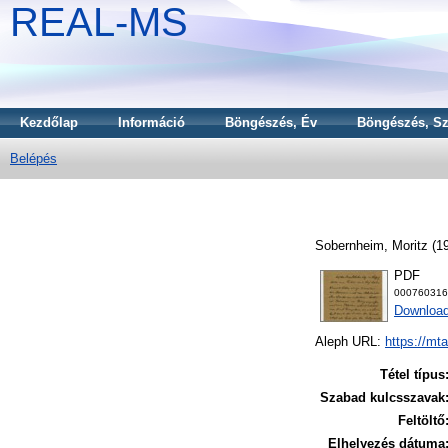
REAL-MS
Kezdőlap
Információ
Böngészés, Év
Böngészés, Sz
Belépés
Sobernheim, Moritz
(1
PDF
000760316
Download
Aleph URL:
https://mt
Tétel típus
Szabad kulcsszavak
Feltöltő
Elhelyezés dátuma