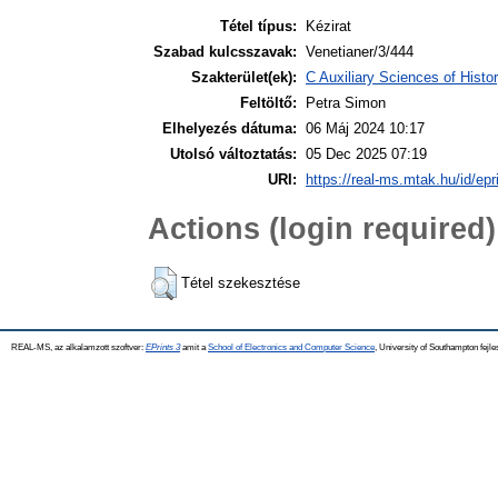
Tétel típus:
Kézirat
Szabad kulcsszavak:
Venetianer/3/444
Szakterület(ek):
C Auxiliary Sciences of Hist
Feltöltő:
Petra Simon
Elhelyezés dátuma:
06 Máj 2024 10:17
Utolsó változtatás:
05 Dec 2025 07:19
URI:
https://real-ms.mtak.hu/id/epr
Actions (login required)
Tétel szekesztése
REAL-MS, az alkalamzott szoftver:
EPrints 3
amit a
School of Electronics and Computer Science
, University of Southampton fejle