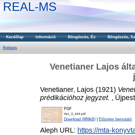
REAL-MS
Kezdőlap
Információ
Böngészés, Év
Böngészés, Sz
Belépés
Venetianer Lajos ált
Venetianer, Lajos
(1921)
Venet
prédikációhoz jegyzet.
, Újpest
PDF
Ven_3_444.pdf
Download (989kB)
|
Előzetes bemutató
Aleph URL:
https://mta-konyvt