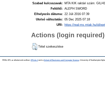
Szabad kulcsszavak:
MTA KIK raktári szám: GIL/4
Feltöltő:
ALEPH SWORD
Elhelyezés dátuma:
22 Júli 2016 07:39
Utolsó változtatás:
05 Dec 2025 07:18
URI:
https://real-ms.mtak.hu/id/epr
Actions (login required)
Tétel szekesztése
REAL-MS, az alkalamzott szoftver:
EPrints 3
amit a
School of Electronics and Computer Science
, University of Southampton fejle