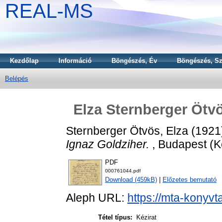
REAL-MS
Kezdőlap
Információ
Böngészés, Év
Böngészés, Sz
Belépés
Elza Sternberger Ötvö
Sternberger Ötvös, Elza
(1921
Ignaz Goldziher.
, Budapest (Ké
PDF
000761044.pdf
Download (459kB)
|
Előzetes bemutató
Aleph URL:
https://mta-konyvt
Tétel típus:
Kézirat