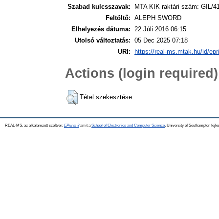
Szabad kulcsszavak:
MTA KIK raktári szám: GIL/4
Feltöltő:
ALEPH SWORD
Elhelyezés dátuma:
22 Júli 2016 06:15
Utolsó változtatás:
05 Dec 2025 07:18
URI:
https://real-ms.mtak.hu/id/epr
Actions (login required)
Tétel szekesztése
REAL-MS, az alkalamzott szoftver:
EPrints 3
amit a
School of Electronics and Computer Science
, University of Southampton fejle