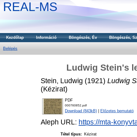
REAL-MS
Kezdőlap
Információ
Böngészés, Év
Böngészés, Sz
Belépés
Ludwig Stein's l
Stein, Ludwig
(1921)
Ludwig St
(Kézirat)
PDF
000760852.pdf
Download (843kB)
|
Előzetes bemutató
Aleph URL:
https://mta-konyvt
Tétel típus:
Kézirat